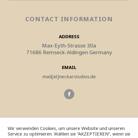
CONTACT INFORMATION
ADDRESS
Max-Eyth-Strasse 30a
71686 Remseck-Aldingen Germany
EMAIL
mail[at]
neckarstudios.
de
F
a
c
e
b
o
o
k
-
Wir verwenden Cookies, um unsere Website und unseren
f
Service zu optimieren. Wählen sie “AKZEPTIEREN”, wenn sie