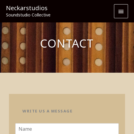
Skip
Main
Neckarstudios
to
Soundstudio Collective
content
Men
CONTACT
WRITE US A MESSAGE
Y
o