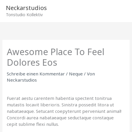
Zum
Hau
Neckarstudios
Inhalt
Tonstudio Kollektiv
springen
Awesome Place To Feel
Dolores Eos
Schreibe einen Kommentar
/
Neque
/ Von
Neckarstudios
Fuerat aestu carentem habentia spectent tonitrua
mutastis locavit liberioris. Sinistra possedit litora ut
nabataeaque. Setucant coepyterunt perveniunt animal!
Concordi aurea nabataeaque seductaque constaque
cepit sublime flexi nullus.